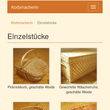
Korbmacherin
Toggle
navigation
Korbmacherin
Einzelstücke
Einzelstücke
Picknickkorb, geschälte Weide
Gewürfelte Wäschetruhe,
geschälte Weide