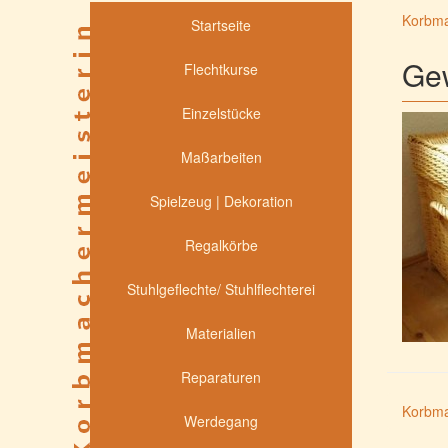
Korbma
Startseite
Gew
Flechtkurse
Einzelstücke
Maßarbeiten
Spielzeug | Dekoration
Regalkörbe
Stuhlgeflechte/ Stuhlflechterei
Materialien
Reparaturen
Korbma
Werdegang