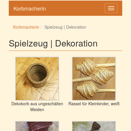
Korbmacherin
Toggle
navigation
Korbmacherin
Spielzeug | Dekoration
Spielzeug | Dekoration
Dekokorb aus ungeschälten
Rassel für Kleinkinder, weiß
Weiden