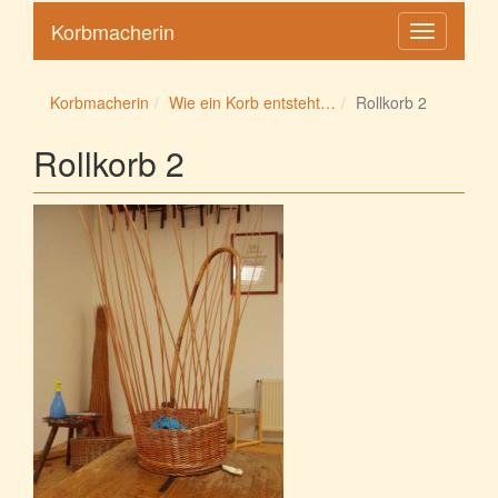
Korbmacherin
Toggle
navigation
Korbmacherin
Wie ein Korb entsteht…
Rollkorb 2
Rollkorb 2